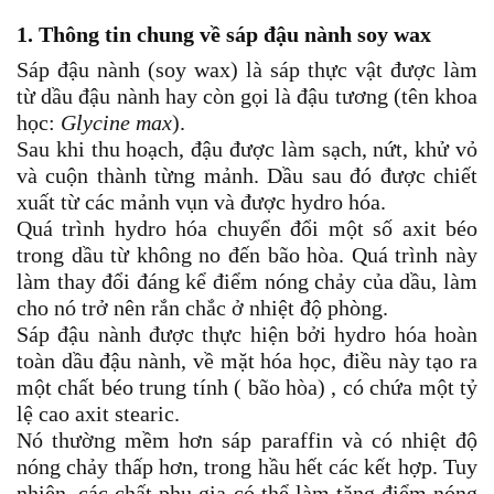
1. Thông tin chung về sáp đậu nành soy wax
Sáp đậu nành (soy wax) là sáp thực vật được làm
từ dầu đậu nành hay còn gọi là đậu tương (tên khoa
học:
Glycine max
).
Sau khi thu hoạch, đậu được làm sạch, nứt, khử vỏ
và cuộn thành từng mảnh. Dầu sau đó được chiết
xuất từ ​​các mảnh vụn và được hydro hóa.
Quá trình hydro hóa chuyển đổi một số axit béo
trong dầu từ không no đến bão hòa. Quá trình này
làm thay đổi đáng kể điểm nóng chảy của dầu, làm
cho nó trở nên rắn chắc ở nhiệt độ phòng.
Sáp đậu nành được thực hiện bởi hydro hóa hoàn
toàn dầu đậu nành, về mặt hóa học, điều này tạo ra
một chất béo trung tính ( bão hòa) , có chứa một tỷ
lệ cao axit stearic.
Nó thường mềm hơn sáp paraffin và có nhiệt độ
nóng chảy thấp hơn, trong hầu hết các kết hợp. Tuy
nhiên, các chất phụ gia có thể làm tăng điểm nóng