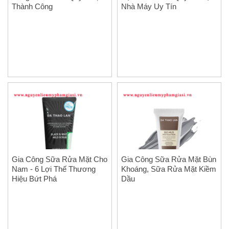
Thành Công
Nhà Máy Uy Tín
Gia Công Sữa Rửa Mặt Cho
Gia Công Sữa Rửa Mặt Bùn
Nam - 6 Lợi Thế Thương
Khoáng, Sữa Rửa Mặt Kiềm
Hiệu Bứt Phá
Dầu