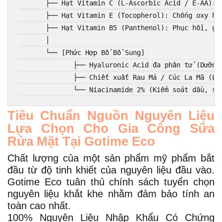
       ├── Hạt Vitamin C (L-Ascorbic Acid / E-AA): M
       ├── Hạt Vitamin E (Tocopherol): Chống oxy hóa
       ├── Hạt Vitamin B5 (Panthenol): Phục hồi, giả
       │

       └── [Phức Hợp Bổ Bổ Sung] 

              ├── Hyaluronic Acid đa phân tử (Dưỡng 
              ├── Chiết xuất Rau Má / Cúc La Mã (Làm
Tiêu Chuẩn Nguồn Nguyên Liệu
Lựa Chọn Cho Gia Công Sữa
Rửa Mặt Tại Gotime Eco
Chất lượng của một sản phẩm mỹ phẩm bắt
đầu từ độ tinh khiết của nguyên liệu đầu vào.
Gotime Eco tuân thủ chính sách tuyển chọn
nguyên liệu khắt khe nhằm đảm bảo tính an
toàn cao nhất.
100% Nguyên Liệu Nhập Khẩu Có Chứng