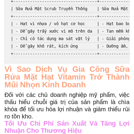
+-----------------------------------+---------------
| Sữa Rửa Mặt Scrub Truyền Thống    | Sữa Rửa Mặt Hạ
+-----------------------------------+---------------
| - Hạt vi nhựa / vỏ hạt cơ học     | - Hạt bao bọc 
| - Dễ gây trầy xước vi mô trên da  | - Tan mềm khi 
| - Chỉ có tác dụng ma sát vật lý   | - Giải phóng V
| - Dễ gây khô rát, kích ứng        | - Dưỡng ẩm, là
Vì Sao Dịch Vụ Gia Công Sữa
Rửa Mặt Hạt Vitamin Trở Thành
Mũi Nhọn Kinh Doanh
Đối với các chủ doanh nghiệp mỹ phẩm, việc
thấu hiểu chuỗi giá trị của sản phẩm là chìa
khóa để tối ưu hóa lợi nhuận và giảm thiểu rủi
ro tồn kho.
Tối Ưu Chi Phí Sản Xuất Và Tăng Lợi
Nhuận Cho Thương Hiệu