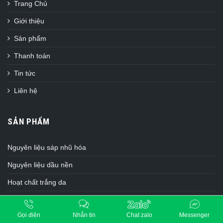
Trang Chủ
Giới thiệu
Sản phẩm
Thanh toán
Tin tức
Liên hệ
SẢN PHẨM
Nguyên liệu sáp nhũ hóa
Nguyên liệu dầu nền
Hoạt chất trắng da
Hoạt chất ngăn ngừa lão hóa
Gọi điện
Nhắn tin
Chat zalo
Messenger
Chất bảo quản