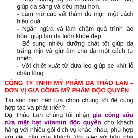
giúp da sáng và đều màu hơn.
- Làm mờ các vết thâm do mụn một cách
hiệu quả.
- Ngăn ngừa và làm chậm quá trình lão
hóa, giúp làn da luôn khỏe đẹp
- Bổ sung nhiều dưỡng chất tốt giúp da
trắng mịn và giữ ẩm cho da một cách tự
nhiên.
- Với chiết xuất từ dưa leo giúp se khít lỗ
chân lông
CÔNG TY TNHH MỸ PHẨM DẠ THẢO LAN –
ĐƠN VỊ GIA CÔNG MỸ PHẨM ĐỘC QUYỀN
Tại sao bạn nên lựa chọn chúng tôi để cùng
hợp tác và phát triển?
Dạ Thảo Lan chúng tôi nhận
gia công sữa
rửa mặt hạt vitamin độc quyền
cho khách
hàng với nhiều gói dịch vụ khác nhau, phù hợp
với yêu cầu của khách. Với việc sở hữu nhà