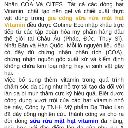
Nhận COA Và CITES.
Tất cả các dòng hạt
Vitamin, chất tạo nền gel và chiết xuất thực
vật dùng trong
gia công sữa rửa mặt hạt
Vitamin
đều được Gotime Eco nhập khẩu trực
tiếp từ các tập đoàn hóa mỹ phẩm hàng đầu
thế giới tại Châu Âu (Pháp, Đức, Thụy Sĩ),
Nhật Bản và Hàn Quốc. Mỗi lô nguyên liệu đều
có đầy đủ chứng nhận phân tích (COA),
chứng nhận nguồn gốc xuất xứ và kiểm định
không chứa kim loại nặng hay vi sinh vật gây
hại.
Việc bổ sung thêm vitamin trong quá trình
chăm sóc da cũng như hỗ trợ tái tạo da đối với
làn da bị mụn thâm cực kỳ hiệu quả. Biết được
công dụng vượt trội của các hạt vitamin nhỏ
bé này, Công ty TNHH Mỹ phẩm Dạ Thảo Lan
đã dày công nghiên cứu thành công và cho ra
đời dòng
sữa rửa mặt hạt vitamin
đa năng,
phù hợp với đặc điểm làn da của phụ nữ Á