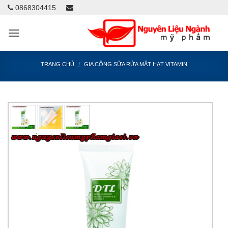
0868304415
/
TRANG CHỦ
GIA CÔNG SỮA RỬA MẶT HẠT VITAMIN