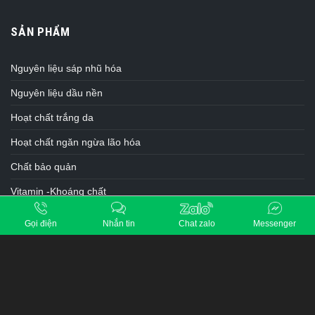
SẢN PHẨM
Nguyên liệu sáp nhũ hóa
Nguyên liệu dầu nền
Hoạt chất trắng da
Hoạt chất ngăn ngừa lão hóa
Chất bảo quản
Vitamin -Khoáng chất
Chất hoạt động bề mặt -Tạo bọt
Gọi điện
Nhắn tin
Chat zalo
Messenger
Nguyên liệu cơ bản khác
Gia Công Mỹ Phẩm
TƯ VẤN BÁN HÀNG