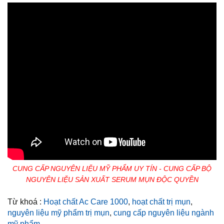
CUNG CẤP NGUYÊN LIỆU MỸ PHẨM UY TÍN - CUNG CẤP BỘ
NGUYÊN LIỆU SẢN XUẤT SERUM MỤN ĐỘC QUYỀN
Từ khoá :
Hoạt chất Ac Care 1000
,
hoạt chất trị mụn
,
nguyên liệu mỹ phẩm trị mụn
,
cung cấp nguyên liệu ngành
mỹ phẩm