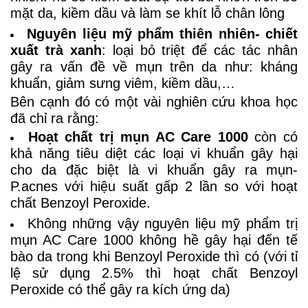
mặt da, kiềm dầu và làm se khít lỗ chân lông
Nguyên liệu mỹ phẩm thiên nhiên- chiết
xuất trà xanh
: loại bỏ triệt để các tác nhân
gây ra vấn đề về mụn trên da như: kháng
khuẩn, giảm sưng viêm, kiềm dầu,…
Bên cạnh đó có một vài nghiên cứu khoa học
đã chỉ ra rằng:
Hoạt chất trị mụn AC Care 1000
còn có
khả năng tiêu diệt các loại vi khuẩn gây hại
cho da đặc biệt là vi khuẩn gây ra mụn-
P.acnes với hiệu suất gấp 2 lần so với hoạt
chất Benzoyl Peroxide.
Không những vậy nguyên liệu mỹ phẩm trị
mụn AC Care 1000 không hề gây hại đến tế
bào da trong khi Benzoyl Peroxide thì có (với tỉ
lệ sử dụng 2.5% thì hoạt chất Benzoyl
Peroxide có thể gây ra kích ứng da)