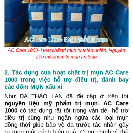
AC Care 1000- Hoạt chất trị mụn từ thiên nhiên, Nguyên
liệu mỹ phẩm trị mụn an toàn
2. Tác dụng của hoạt chất trị mụn AC Care
1000 trong việc hỗ trợ điều trị, đánh bay
các đốm MỤN xấu xí
Như DẠ THẢO LAN đã đề cập ở trên thì
nguyên liệu mỹ phẩm trị mụn- AC Care
1000
có tác dụng rất tốt trong vấn đề hỗ trợ
điều trị cũng như ngăn ngừa các loại mụn
đồng thời giúp bảo vệ da trước tác nhân gây
ra mụn một cách hiệu quả. Cũng chính vì thế