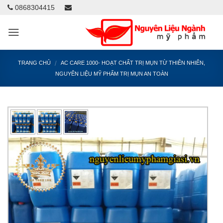
0868304415
/
TRANG CHỦ
AC CARE 1000- HOẠT CHẤT TRỊ MỤN TỪ THIÊN NHIÊN,
NGUYÊN LIỆU MỸ PHẨM TRỊ MỤN AN TOÀN