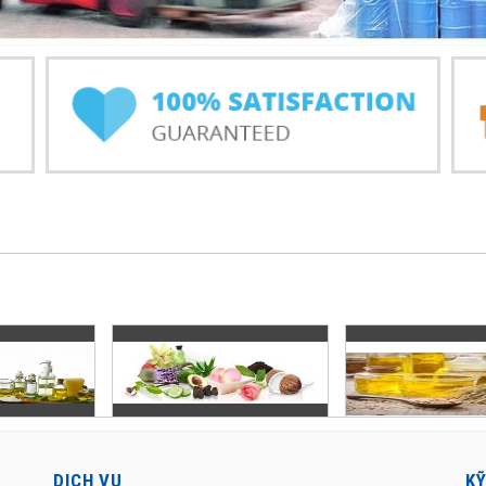
DỊCH VỤ
K