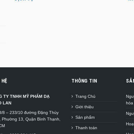
 HỆ
THÔNG TIN
SẢ
G TY TNHH MỸ PHẨM DẠ
Trang Chủ
Ngu
O LAN
hóa
Giới thiệu
3/8 – 233/10 đường Đặng Thùy
Ngu
Sản phẩm
, Phường 13, Quận Bình Thạnh,
Hoạt
HCM
Thanh toán