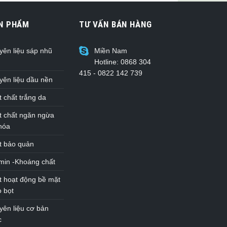
N PHẨM
TƯ VẤN BÁN HÀNG
yên liệu sáp nhũ
Miền Nam
Hotline: 0868 304
415 - 0822 142 739
yên liệu dầu nền
 chất trắng da
t chất ngăn ngừa
 hóa
t bảo quản
amin -Khoáng chất
t hoạt động bề mặt
o bọt
yên liệu cơ bản
c