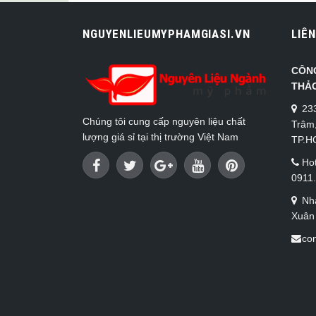
NGUYENLIEUMYPHAMGIASI.VN
LIÊN
CÔN
THẢ
23
Chúng tôi cung cấp nguyên liệu chất
Trâm
lượng giá sỉ tại thị trường Việt Nam
TP.
Hot
0911
Nh
Xuân
co