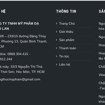
 HỆ
THÔNG TIN
SẢ
G TY TNHH MỸ PHẨM DẠ
Trang Chủ
Ngu
O LAN
hóa
Giới thiệu
3/8 – 233/10 đường Đặng Thùy
Ngu
Sản phẩm
, Phường 13, Quận Bình Thạnh,
Hoạt
HCM
Thanh toán
Hoạ
line: 0868.304.415 -
Tin tức
lão
.912.244
Liên hệ
à máy: 33/3 Nguyễn Thị Thử,
Chấ
 Thới Sơn, Hóc Môn, TP. HCM
Vit
ngthucmypham@gmail.com
Chấ
-Tạ
Ngu
khá