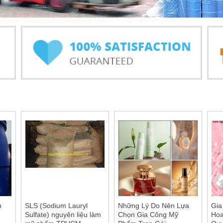
n
SLS (Sodium Lauryl
Những Lý Do Nên Lựa
Gia
Sulfate) nguyên liệu làm
Chọn Gia Công Mỹ
Hoa