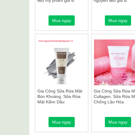
liệu mỹ phẩm giá sỉ
nguyên liệu giá sỉ
Mua ngay
Mua ngay
Gia Công Sữa Rửa Mặt
Gia Công Sữa Rửa M
Bùn Khoáng, Sữa Rửa
Collagen, Sữa Rửa M
Mặt Kiềm Dầu
Chống Lão Hóa
Mua ngay
Mua ngay