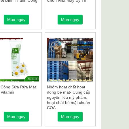
ết Định Thành Công
Chọn Nhà Máy Uy Tín
Mua ngay
Mua ngay
 Công Sữa Rửa Mặt
Nhóm hoạt chất hoạt
 Vitamin
động bề mặt- Cung cấp
nguyên liệu mỹ phẩm,
hoạt chất bề mặt chuẩn
COA
Mua ngay
Mua ngay