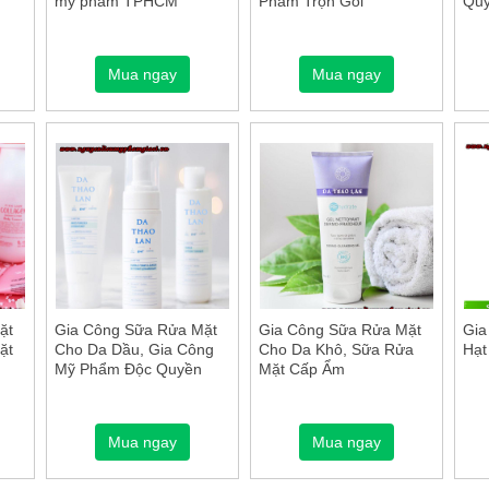
mỹ phẩm TPHCM
Phẩm Trọn Gói
Quy
Mua ngay
Mua ngay
ặt
Gia Công Sữa Rửa Mặt
Gia Công Sữa Rửa Mặt
Gia
ặt
Cho Da Dầu, Gia Công
Cho Da Khô, Sữa Rửa
Hạt
Mỹ Phẩm Độc Quyền
Mặt Cấp Ẩm
Mua ngay
Mua ngay